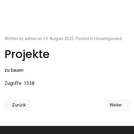
Written by admin on
19. August 2025
. Posted in
Uncategorised
.
Projekte
zu bauen
Zugriffe: 1338
Zurück
Weiter
Vorheriger Beitrag: Aktuelle
Nächster