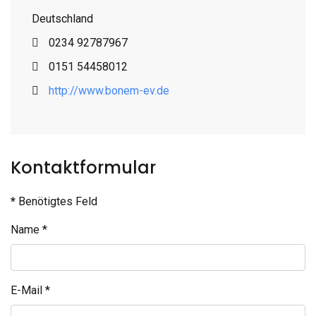
Deutschland
Telefon
0234 92787967
Mobil
0151 54458012
Website
http://www.bonem-ev.de
Kontaktformular
*
Benötigtes Feld
Name
*
E-Mail
*