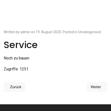
Written by admin on
19. August 2025
. Posted in
Uncategorised
.
Service
Noch zu bauen
Zugriffe: 1251
Zurück
Weiter
Vorheriger Beitrag: Newsletter
Nächster